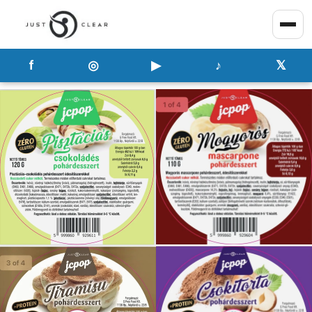
f
◎
▶
♪
𝕏
Just Clear – fitness, életmód 