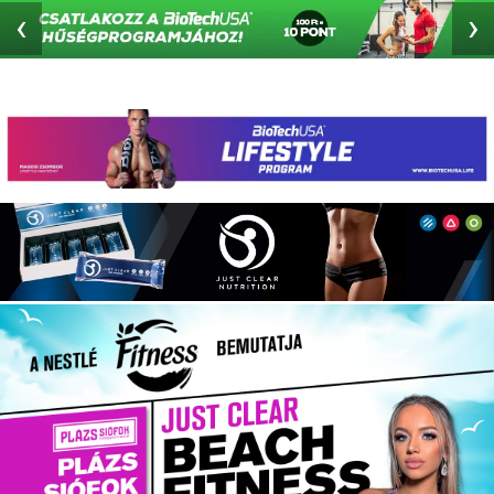
‹
›
2. partner a 2 közül